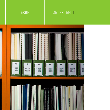
SKBF
DE
FR
EN
IT