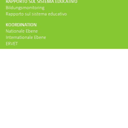
RAPPORTO SUL SISTEMA EDUCATIVO
Bildungs­monitoring
Rapporto sul sistema educativo
KOORDINATION
Nationale Ebene
Internationale Ebene
ERVET
SKBF
Was ist die SKBF?
Team
Auftrag
Kontakt
AGB
IMPRESSUM
DATENSCHUTZ
SKBF | CSRE
Schweizerische Koordinationsstelle für Bildungsforschung