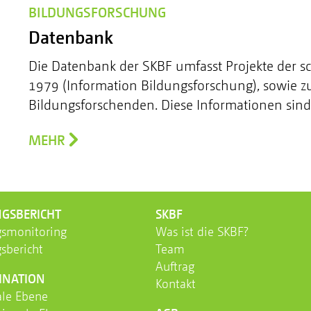
BILDUNGSFORSCHUNG
Datenbank
Die Datenbank der SKBF umfasst Projekte der s
1979 (Information Bildungsforschung), sowie z
Bildungsforschenden. Diese Informationen sind 
MEHR
GS­BERICHT
SKBF
s­monitoring
Was ist die SKBF?
s­bericht
Team
Auftrag
INATION
Kontakt
ale Ebene