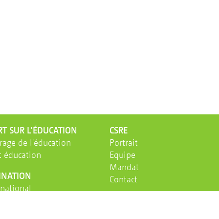
T SUR L'ÉDUCATION
CSRE
age de l'éducation
Portrait
 éducation
Equipe
Mandat
INATION
Contact
national
international
AGB
IMPRESSUM