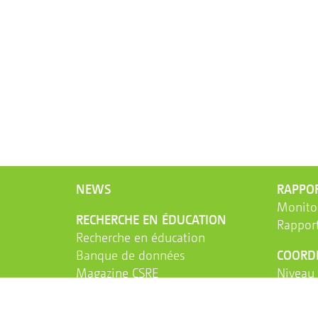
NEWS
RAPPOR
Monitor
RECHERCHE EN ÉDUCATION
Rapport
Recherche en éducation
Banque de données
COORD
Magazine CSRE
Niveau 
Rapports de tendance
Niveau 
Staff Papers
ERVET