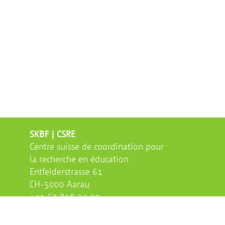
SKBF | CSRE
Centre suisse de coordination pour
la recherche en éducation
Entfelderstrasse 61
CH-5000 Aarau
+41 62 858 23 90
info @ skbf-csre.ch