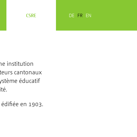
CSRE
DE
FR
EN
e institution
cteurs cantonaux
système éducatif
té.
e édifiée en 1903.