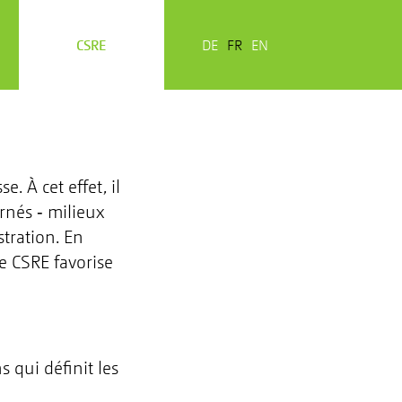
CSRE
DE
FR
EN
. À cet effet, il
rnés ‑ milieux
stration. En
le CSRE favorise
 qui définit les