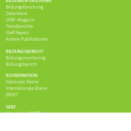
BILDUNGS­FORSCHUNG
Bildungsforschung
Datenbank
SKBF-Magazin
Trendberichte
Staff Papers
Andere Publikationen
BILDUNGS­BERICHT
Bildungs­monitoring
Bildungs­bericht
KOORDINATION
Nationale Ebene
Internationale Ebene
ERVET
SKBF
Was ist die SKBF?
Team
Auftrag